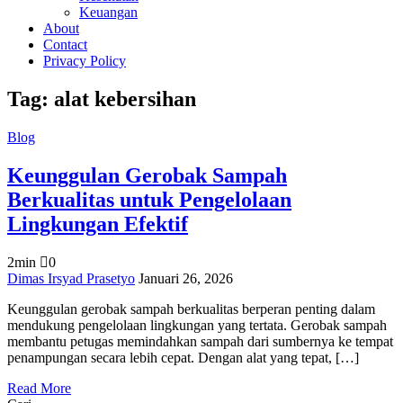
Keuangan
About
Contact
Privacy Policy
Tag:
alat kebersihan
Blog
Keunggulan Gerobak Sampah
Berkualitas untuk Pengelolaan
Lingkungan Efektif
2min
0
on
Dimas Irsyad Prasetyo
Januari 26, 2026
Keunggulan
Keunggulan gerobak sampah berkualitas berperan penting dalam
Gerobak
mendukung pengelolaan lingkungan yang tertata. Gerobak sampah
Sampah
membantu petugas memindahkan sampah dari sumbernya ke tempat
Berkualitas
penampungan secara lebih cepat. Dengan alat yang tepat, […]
untuk
Pengelolaan
Read More
Lingkungan