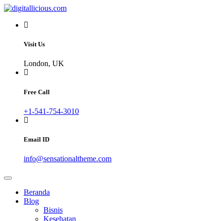
Skip
to
Sharing Digital Information
content
digitallicious.com
Visit Us
London, UK
Free Call
+1-541-754-3010
Email ID
info@sensationaltheme.com
Beranda
Blog
Bisnis
Kesehatan