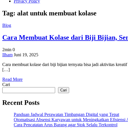
Privacy Policy
Tag:
alat untuk membuat kolase
Blog
Cara Membuat Kolase dari Biji Bijian, Sen
2min
0
on
Ilham
Juni 19, 2025
Cara
Cara membuat kolase dari biji bijian ternyata bisa jadi aktivitas kreat
Membuat
[…]
Kolase
dari
Read More
Biji
Cari
Bijian,
Seni
Cari
Seru
dan
Recent Posts
Bernilai!
Panduan Jadwal Perawatan Timbangan Digital yang Tepat
Otomatisasi Absensi Karyawan untuk Meningkatkan Efisiensi 
Cara Pencatatan Arus Barang agar Stok Selalu Terkontrol