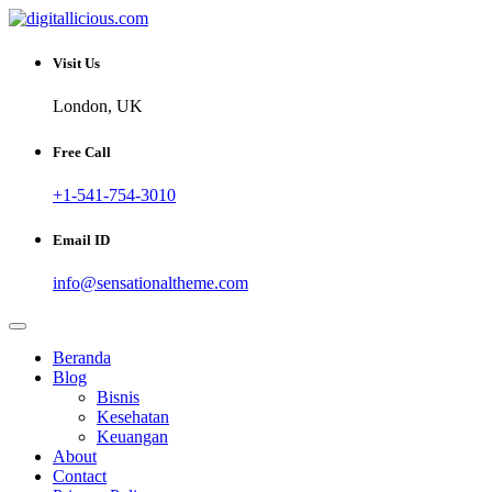
Skip
to
Sharing Digital Information
content
digitallicious.com
Visit Us
London, UK
Free Call
+1-541-754-3010
Email ID
info@sensationaltheme.com
Beranda
Blog
Bisnis
Kesehatan
Keuangan
About
Contact