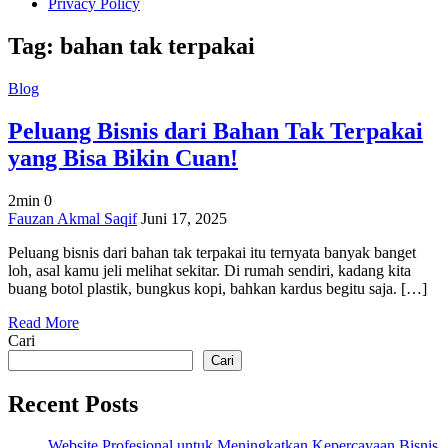
Privacy Policy
Tag:
bahan tak terpakai
Blog
Peluang Bisnis dari Bahan Tak Terpakai
yang Bisa Bikin Cuan!
2min
0
on
Fauzan Akmal Saqif
Juni 17, 2025
Peluang
Peluang bisnis dari bahan tak terpakai itu ternyata banyak banget
Bisnis
loh, asal kamu jeli melihat sekitar. Di rumah sendiri, kadang kita
dari
buang botol plastik, bungkus kopi, bahkan kardus begitu saja. […]
Bahan
Tak
Read More
Terpakai
Cari
yang
Bisa
Cari
Bikin
Cuan!
Recent Posts
Website Profesional untuk Meningkatkan Kepercayaan Bisnis