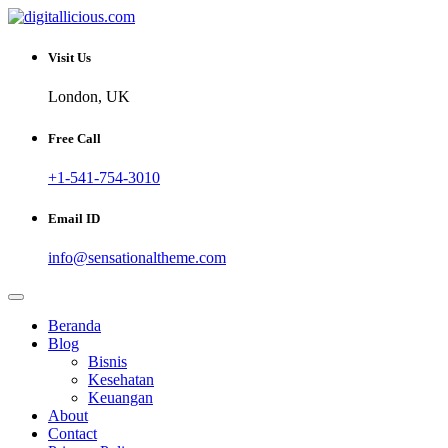
Skip
to
Sharing Digital Information
content
digitallicious.com
Visit Us
London, UK
Free Call
+1-541-754-3010
Email ID
info@sensationaltheme.com
Beranda
Blog
Bisnis
Kesehatan
Keuangan
About
Contact