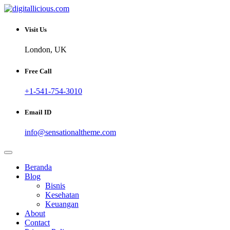
Skip
to
Sharing Digital Information
content
digitallicious.com
Visit Us
London, UK
Free Call
+1-541-754-3010
Email ID
info@sensationaltheme.com
Beranda
Blog
Bisnis
Kesehatan
Keuangan
About
Contact