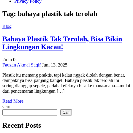
Privacy Policy
Tag:
bahaya plastik tak terolah
Blog
Bahaya Plastik Tak Terolah, Bisa Bikin
Lingkungan Kacau!
2min
0
on
Fauzan Akmal Saqif
Juni 13, 2025
Bahaya
Plastik itu memang praktis, tapi kalau nggak diolah dengan benar,
Plastik
dampaknya bisa panjang banget. Bahaya plastik tak terolah ini
Tak
sering dianggap sepele, padahal efeknya bisa ke mana-mana—mulai
Terolah,
dari pencemaran lingkungan […]
Bisa
Bikin
Read More
Lingkungan
Cari
Kacau!
Cari
Recent Posts