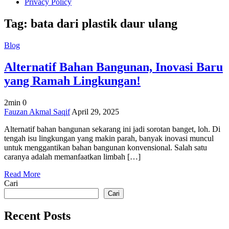
Privacy Policy
Tag:
bata dari plastik daur ulang
Blog
Alternatif Bahan Bangunan, Inovasi Baru
yang Ramah Lingkungan!
2min
0
on
Fauzan Akmal Saqif
April 29, 2025
Alternatif
Alternatif bahan bangunan sekarang ini jadi sorotan banget, loh. Di
Bahan
tengah isu lingkungan yang makin parah, banyak inovasi muncul
Bangunan,
untuk menggantikan bahan bangunan konvensional. Salah satu
Inovasi
caranya adalah memanfaatkan limbah […]
Baru
yang
Read More
Ramah
Cari
Lingkungan!
Cari
Recent Posts