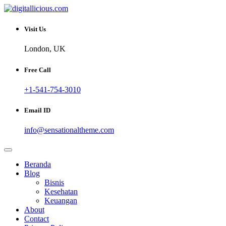
Skip
to
Sharing Digital Information
content
digitallicious.com
Visit Us
London, UK
Free Call
+1-541-754-3010
Email ID
info@sensationaltheme.com
Beranda
Blog
Bisnis
Kesehatan
Keuangan
About
Contact