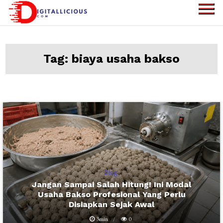
Skip
to
digitallicious.com
Sharing Digital
content
Information
Tag:
biaya usaha bakso
Blog
Jangan Sampai Salah Hitung! Ini Modal
Usaha Bakso Profesional Yang Perlu
Disiapkan Sejak Awal
3min
0