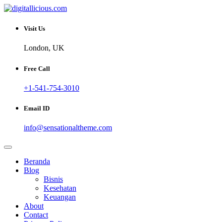
Skip
to
Sharing Digital Information
content
digitallicious.com
Visit Us
London, UK
Free Call
+1-541-754-3010
Email ID
info@sensationaltheme.com
Beranda
Blog
Bisnis
Kesehatan
Keuangan
About
Contact