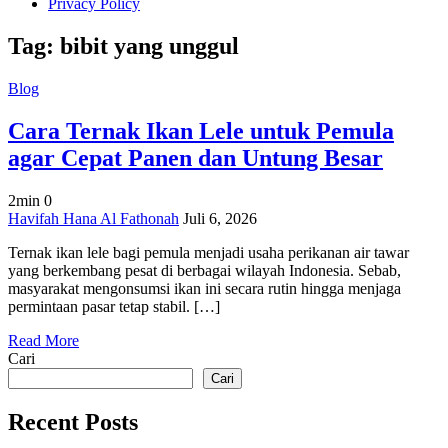
Privacy Policy
Tag:
bibit yang unggul
Blog
Cara Ternak Ikan Lele untuk Pemula
agar Cepat Panen dan Untung Besar
2min
0
on
Havifah Hana Al Fathonah
Juli 6, 2026
Cara
Ternak ikan lele bagi pemula menjadi usaha perikanan air tawar
Ternak
yang berkembang pesat di berbagai wilayah Indonesia. Sebab,
Ikan
masyarakat mengonsumsi ikan ini secara rutin hingga menjaga
Lele
permintaan pasar tetap stabil. […]
untuk
Pemula
Read More
agar
Cari
Cepat
Panen
Cari
dan
Untung
Recent Posts
Besar