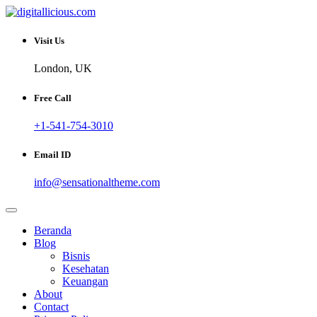
Skip
to
Sharing Digital Information
content
digitallicious.com
Visit Us
London, UK
Free Call
+1-541-754-3010
Email ID
info@sensationaltheme.com
Beranda
Blog
Bisnis
Kesehatan
Keuangan
About
Contact