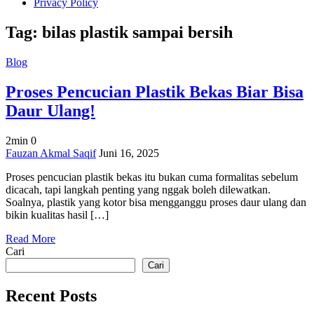
Privacy Policy
Tag:
bilas plastik sampai bersih
Blog
Proses Pencucian Plastik Bekas Biar Bisa
Daur Ulang!
2min
0
on
Fauzan Akmal Saqif
Juni 16, 2025
Proses
Proses pencucian plastik bekas itu bukan cuma formalitas sebelum
Pencucian
dicacah, tapi langkah penting yang nggak boleh dilewatkan.
Plastik
Soalnya, plastik yang kotor bisa mengganggu proses daur ulang dan
Bekas
bikin kualitas hasil […]
Biar
Bisa
Read More
Daur
Cari
Ulang!
Cari
Recent Posts