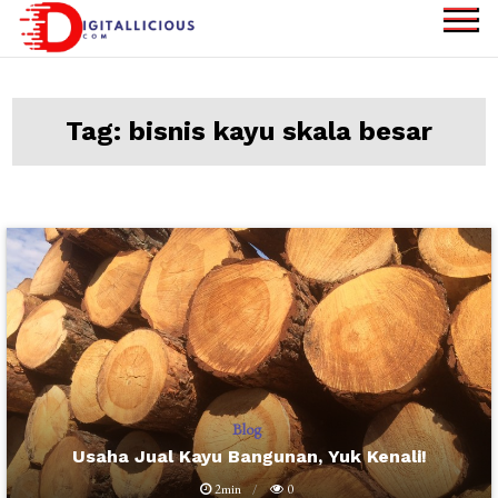
Skip
to
digitallicious.com
Sharing Digital
content
Information
Tag:
bisnis kayu skala besar
Blog
Usaha Jual Kayu Bangunan, Yuk Kenali!
2min
0