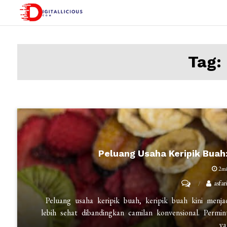
Skip
to
digitallicious.com
Sharing Digital Information
content
Tag:
Peluang Usaha Keripik Buah
2m
on
asfar
Peluang
Peluang usaha keripik buah, keripik buah kini menja
Usaha
lebih sehat dibandingkan camilan konvensional. Per
ya
Keripik