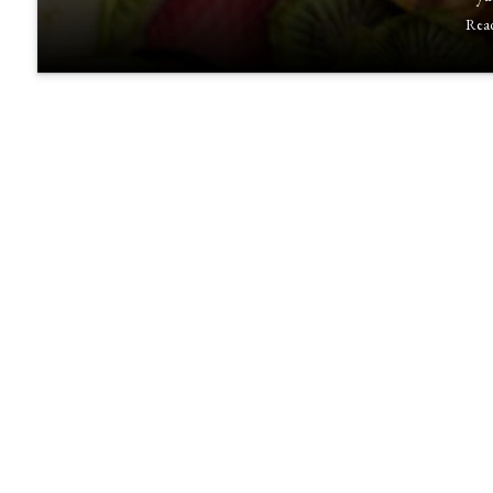
Rea
Buah:
Camilan
Sehat
yang
Bikin
Cuan