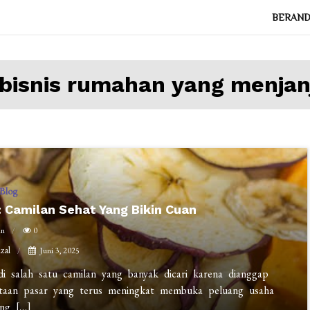
BERAN
bisnis rumahan yang menjan
Blog
: Camilan Sehat Yang Bikin Cuan
in
0
izal
Juni 3, 2025
di salah satu camilan yang banyak dicari karena dianggap
mintaan pasar yang terus meningkat membuka peluang usaha
ng […]