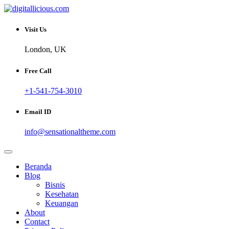
Skip
to
Sharing Digital Information
content
digitallicious.com
Visit Us
London, UK
Free Call
+1-541-754-3010
Email ID
info@sensationaltheme.com
Beranda
Blog
Bisnis
Kesehatan
Keuangan
About
Contact