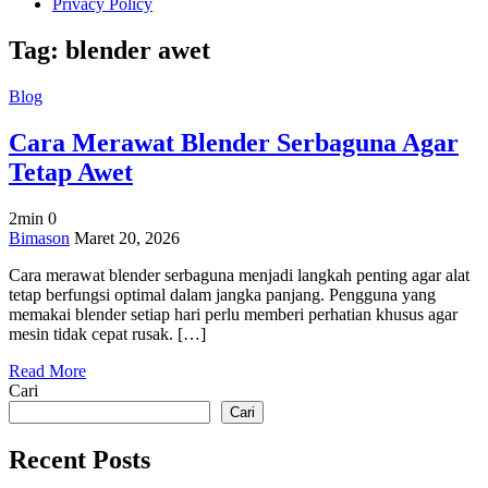
Privacy Policy
Tag:
blender awet
Blog
Cara Merawat Blender Serbaguna Agar
Tetap Awet
2min
0
on
Bimason
Maret 20, 2026
Cara
Cara merawat blender serbaguna menjadi langkah penting agar alat
Merawat
tetap berfungsi optimal dalam jangka panjang. Pengguna yang
Blender
memakai blender setiap hari perlu memberi perhatian khusus agar
Serbaguna
mesin tidak cepat rusak. […]
Agar
Tetap
Read More
Awet
Cari
Cari
Recent Posts