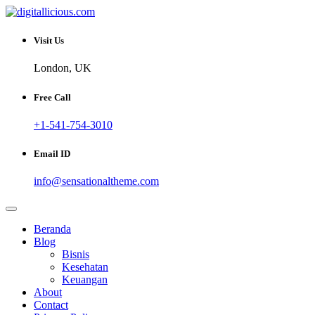
Skip
to
Sharing Digital Information
content
digitallicious.com
Visit Us
London, UK
Free Call
+1-541-754-3010
Email ID
info@sensationaltheme.com
Beranda
Blog
Bisnis
Kesehatan
Keuangan
About
Contact