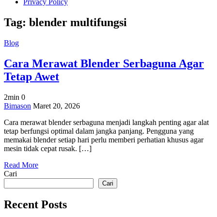
Privacy Policy
Tag:
blender multifungsi
Blog
Cara Merawat Blender Serbaguna Agar
Tetap Awet
2min
0
on
Bimason
Maret 20, 2026
Cara
Cara merawat blender serbaguna menjadi langkah penting agar alat
Merawat
tetap berfungsi optimal dalam jangka panjang. Pengguna yang
Blender
memakai blender setiap hari perlu memberi perhatian khusus agar
Serbaguna
mesin tidak cepat rusak. […]
Agar
Tetap
Read More
Awet
Cari
Cari
Recent Posts