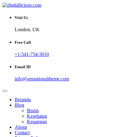
Skip
to
Sharing Digital Information
content
digitallicious.com
Visit Us
London, UK
Free Call
+1-541-754-3010
Email ID
info@sensationaltheme.com
Beranda
Blog
Bisnis
Kesehatan
Keuangan
About
Contact