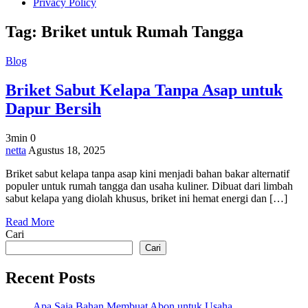
Privacy Policy
Tag:
Briket untuk Rumah Tangga
Blog
Briket Sabut Kelapa Tanpa Asap untuk
Dapur Bersih
3min
0
on
netta
Agustus 18, 2025
Briket
Briket sabut kelapa tanpa asap kini menjadi bahan bakar alternatif
Sabut
populer untuk rumah tangga dan usaha kuliner. Dibuat dari limbah
Kelapa
sabut kelapa yang diolah khusus, briket ini hemat energi dan […]
Tanpa
Asap
Read More
untuk
Cari
Dapur
Bersih
Cari
Recent Posts
Apa Saja Bahan Membuat Abon untuk Usaha