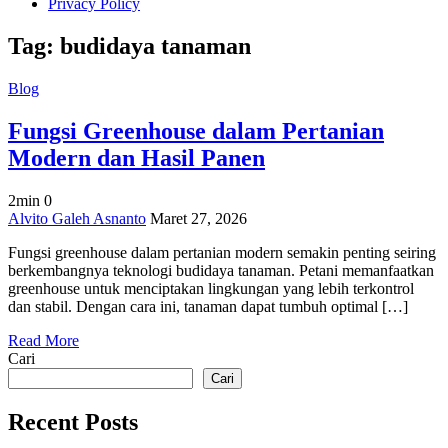
Privacy Policy
Tag:
budidaya tanaman
Blog
Fungsi Greenhouse dalam Pertanian
Modern dan Hasil Panen
2min
0
on
Alvito Galeh Asnanto
Maret 27, 2026
Fungsi
Fungsi greenhouse dalam pertanian modern semakin penting seiring
Greenhouse
berkembangnya teknologi budidaya tanaman. Petani memanfaatkan
dalam
greenhouse untuk menciptakan lingkungan yang lebih terkontrol
Pertanian
dan stabil. Dengan cara ini, tanaman dapat tumbuh optimal […]
Modern
dan
Read More
Hasil
Cari
Panen
Cari
Recent Posts