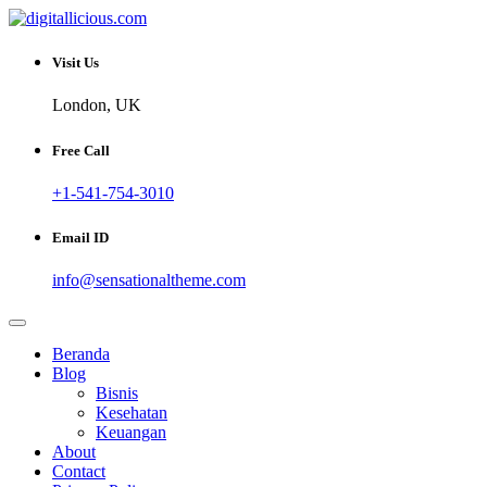
Skip
to
Sharing Digital Information
content
digitallicious.com
Visit Us
London, UK
Free Call
+1-541-754-3010
Email ID
info@sensationaltheme.com
Beranda
Blog
Bisnis
Kesehatan
Keuangan
About
Contact