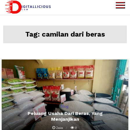
Skip
to
digitallicious.com
Sharing Digital
content
Information
Tag:
camilan dari beras
Blog
Peluang Usaha Dari Beras, Yang
Menjanjikan
2min
0