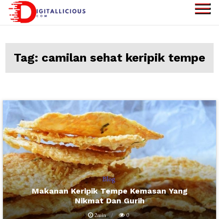
Skip
to
digitallicious.com
Sharing Digital
content
Information
Tag:
camilan sehat keripik tempe
Blog
Makanan Keripik Tempe Kemasan Yang
Nikmat Dan Gurih
2min
0