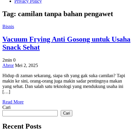
Privacy Policy
Tag:
camilan tanpa bahan pengawet
Bisnis
Vacuum Frying Anti Gosong untuk Usaha
Snack Sehat
2min
0
on
Abror
Mei 2, 2025
Vacuum
Hidup di zaman sekarang, siapa sih yang gak suka camilan? Tapi
Frying
makin ke sini, orang-orang juga makin sadar pentingnya makan
Anti
yang sehat. Dan salah satu teknologi yang mendukung usaha ini
Gosong
[…]
untuk
Usaha
Read More
Snack
Cari
Sehat
Cari
Recent Posts