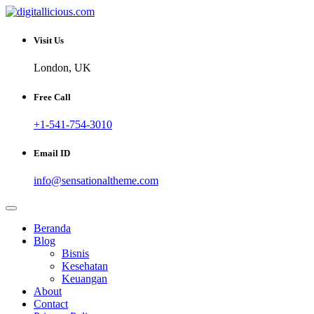
Skip
to
Sharing Digital Information
content
digitallicious.com
Visit Us
London, UK
Free Call
+1-541-754-3010
Email ID
info@sensationaltheme.com
Beranda
Blog
Bisnis
Kesehatan
Keuangan
About
Contact