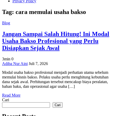
Privacy Policy
Tag:
cara memulai usaha bakso
Blog
Jangan Sampai Salah Hitung! Ini Modal
Usaha Bakso Profesional yang Perlu
Disiapkan Sejak Awal
3min
0
on
Adiba Nur Aini
Juli 7, 2026
Jangan
Modal usaha bakso profesional menjadi perhatian utama sebelum
Sampai
memulai bisnis bakso. Pelaku usaha perlu menghitung kebutuhan
Salah
dana sejak awal. Perhitungan tersebut mencakup biaya peralatan,
Hitung!
bahan baku, dan operasional agar usaha […]
Ini
Modal
Read More
Usaha
Cari
Bakso
Profesional
Cari
yang
Perlu