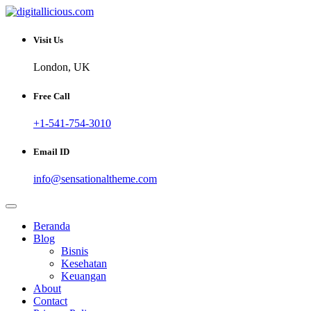
Skip
to
Sharing Digital Information
content
digitallicious.com
Visit Us
London, UK
Free Call
+1-541-754-3010
Email ID
info@sensationaltheme.com
Beranda
Blog
Bisnis
Kesehatan
Keuangan
About
Contact