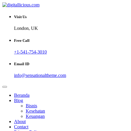
Skip
to
Sharing Digital Information
content
digitallicious.com
Visit Us
London, UK
Free Call
+1-541-754-3010
Email ID
info@sensationaltheme.com
Beranda
Blog
Bisnis
Kesehatan
Keuangan
About
Contact