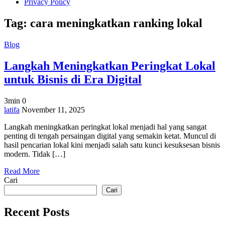
Privacy Policy
Tag:
cara meningkatkan ranking lokal
Blog
Langkah Meningkatkan Peringkat Lokal
untuk Bisnis di Era Digital
3min
0
on
latifa
November 11, 2025
Langkah
Langkah meningkatkan peringkat lokal menjadi hal yang sangat
Meningkatkan
penting di tengah persaingan digital yang semakin ketat. Muncul di
Peringkat
hasil pencarian lokal kini menjadi salah satu kunci kesuksesan bisnis
Lokal
modern. Tidak […]
untuk
Bisnis
Read More
di
Cari
Era
Digital
Cari
Recent Posts