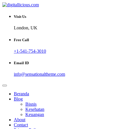
Skip
to
Sharing Digital Information
content
digitallicious.com
Visit Us
London, UK
Free Call
+1-541-754-3010
Email ID
info@sensationaltheme.com
Beranda
Blog
Bisnis
Kesehatan
Keuangan
About
Contact