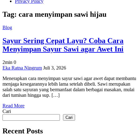
Privacy Policy
Tag:
cara menyimpan sawi hijau
Blog
Sayur Sering Cepat Layu? Coba Cara
Menyimpan Sayur Sawi agar Awet Ini
2min
0
on
Eka Ratna Ningrum
Juli 3, 2026
Sayur
Menerapkan cara menyimpan sayur sawi agar awet dapat membantu
Sering
menjaga kesegarannya lebih lama setelah dibeli. Sawi merupakan
Cepat
salah satu sayuran yang bermanfaat dalam berbagai masakan, mulai
Layu?
dari tumisan hingga sup. […]
Coba
Cara
Read More
Menyimpan
Cari
Sayur
Sawi
Cari
agar
Awet
Recent Posts
Ini