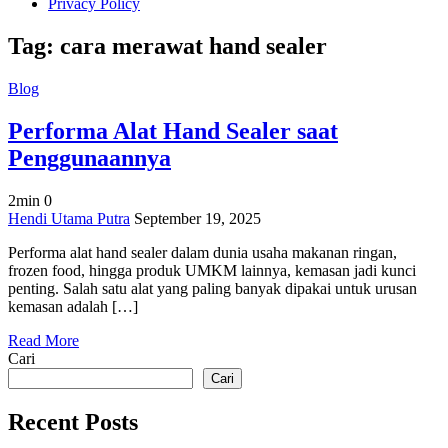
Privacy Policy
Tag:
cara merawat hand sealer
Blog
Performa Alat Hand Sealer saat
Penggunaannya
2min
0
on
Hendi Utama Putra
September 19, 2025
Performa
Performa alat hand sealer dalam dunia usaha makanan ringan,
Alat
frozen food, hingga produk UMKM lainnya, kemasan jadi kunci
Hand
penting. Salah satu alat yang paling banyak dipakai untuk urusan
Sealer
kemasan adalah […]
saat
Penggunaannya
Read More
Cari
Cari
Recent Posts