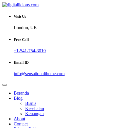
Skip
to
Sharing Digital Information
content
digitallicious.com
Visit Us
London, UK
Free Call
+1-541-754-3010
Email ID
info@sensationaltheme.com
Beranda
Blog
Bisnis
Kesehatan
Keuangan
About
Contact