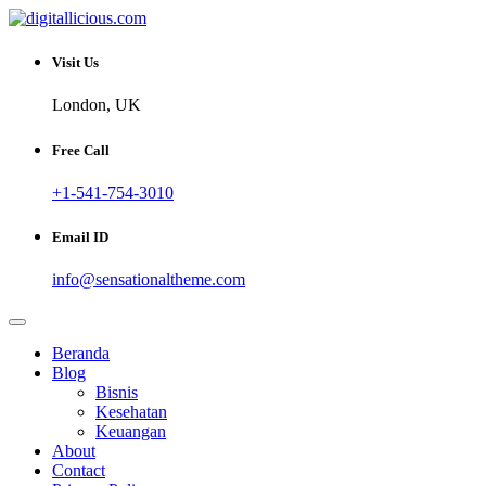
Skip
to
Sharing Digital Information
content
digitallicious.com
Visit Us
London, UK
Free Call
+1-541-754-3010
Email ID
info@sensationaltheme.com
Beranda
Blog
Bisnis
Kesehatan
Keuangan
About
Contact