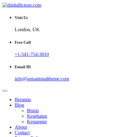
Skip
to
Sharing Digital Information
content
digitallicious.com
Visit Us
London, UK
Free Call
+1-541-754-3010
Email ID
info@sensationaltheme.com
Beranda
Blog
Bisnis
Kesehatan
Keuangan
About
Contact