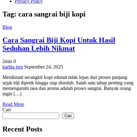
Privacy Policy
Tag:
cara sangrai biji kopi
Blog
Cara Sangrai Biji Kopi Untuk Hasil
Seduhan Lebih Nikmat
2min
0
on
karlita iren
September 24, 2025
Cara
Menikmati secangkir kopi nikmat tidak lepas dari proses panjang
Sangrai
sejak biji dipetik hingga siap diseduh. Salah satu tahap penting yang
Biji
memengaruhi rasa dan aroma adalah proses sangrai. Banyak orang
Kopi
ingin […]
Untuk
Hasil
Read More
Seduhan
Cari
Lebih
Nikmat
Cari
Recent Posts