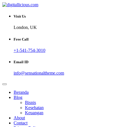
Skip
to
Sharing Digital Information
content
digitallicious.com
Visit Us
London, UK
Free Call
+1-541-754-3010
Email ID
info@sensationaltheme.com
Beranda
Blog
Bisnis
Kesehatan
Keuangan
About
Contact