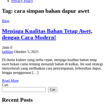
Privacy Policy
Tag:
cara simpan bahan dapur awet
Blog
Menjaga Kualitas Bahan Tetap Awet,
dengan Cara Modern!
2min
0
on
fadhlan
Oktober 5, 2025
Menjaga
Di dunia kuliner yang serba cepat, menjaga kualitas bahan tetap
Kualitas
awet bukan cuma tentang menaruh bahan di kulkas. Ini soal strategi
Bahan
menyeluruh yang melibatkan cara penyimpanan, kebersihan dapur,
Tetap
hingga penggunaan […]
Awet,
dengan
Read More
Cara
Cari
Modern!
Cari
Recent Posts