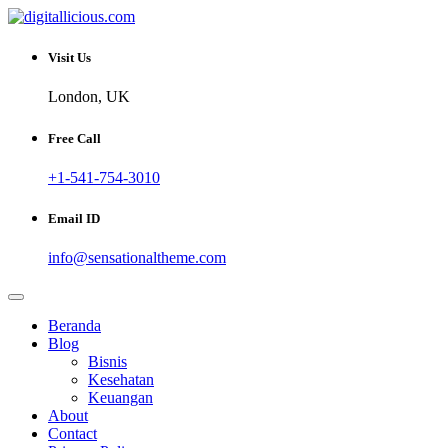
Skip
to
Sharing Digital Information
content
digitallicious.com
Visit Us
London, UK
Free Call
+1-541-754-3010
Email ID
info@sensationaltheme.com
Beranda
Blog
Bisnis
Kesehatan
Keuangan
About
Contact