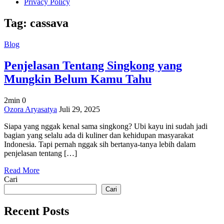
Privacy Policy
Tag:
cassava
Blog
Penjelasan Tentang Singkong yang
Mungkin Belum Kamu Tahu
2min
0
on
Ozora Aryasatya
Juli 29, 2025
Penjelasan
Siapa yang nggak kenal sama singkong? Ubi kayu ini sudah jadi
Tentang
bagian yang selalu ada di kuliner dan kehidupan masyarakat
Singkong
Indonesia. Tapi pernah nggak sih bertanya-tanya lebih dalam
yang
penjelasan tentang […]
Mungkin
Belum
Read More
Kamu
Cari
Tahu
Cari
Recent Posts