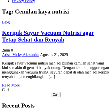
Privacy Policy
Tag:
Cemilan kaya nutrisi
Blog
Keripik Sayur Vacuum Nutrisi agar
Tetap Sehat dan Renyah
2min
0
on
Arista Vicky Alexandra
Agustus 21, 2025
Keripik
Keripik sayur vacuum nutrisi menjadi pilihan camilan sehat yang
Sayur
kini semakin di gemari banyak orang. Dengan teknik penggorengan
Vacuum
menggunakan vacuum frying, sayuran dapat di olah menjadi keripik
Nutrisi
renyah tanpa menghilangkan […]
agar
Tetap
Read More
Sehat
Cari
dan
Renyah
Cari
Recent Posts