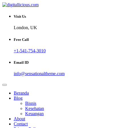
Skip
to
Sharing Digital Information
content
digitallicious.com
Visit Us
London, UK
Free Call
+1-541-754-3010
Email ID
info@sensationaltheme.com
Beranda
Blog
Bisnis
Kesehatan
Keuangan
About
Contact