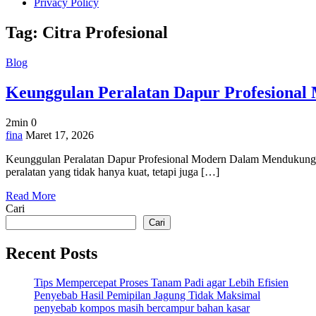
Privacy Policy
Tag:
Citra Profesional
Blog
Keunggulan Peralatan Dapur Profesional
2min
0
on
fina
Maret 17, 2026
Keunggulan
Keunggulan Peralatan Dapur Profesional Modern Dalam Mendukung Efi
Peralatan
peralatan yang tidak hanya kuat, tetapi juga […]
Dapur
Profesional
Read More
Modern
Cari
Cari
Recent Posts
Tips Mempercepat Proses Tanam Padi agar Lebih Efisien
Penyebab Hasil Pemipilan Jagung Tidak Maksimal
penyebab kompos masih bercampur bahan kasar