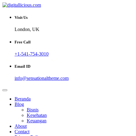
Skip
to
Sharing Digital Information
content
digitallicious.com
Visit Us
London, UK
Free Call
+1-541-754-3010
Email ID
info@sensationaltheme.com
Beranda
Blog
Bisnis
Kesehatan
Keuangan
About
Contact