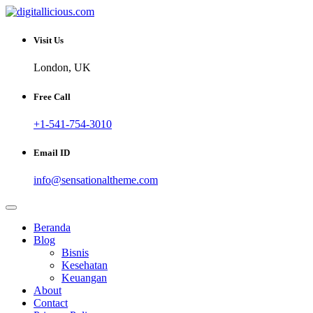
Skip
to
Sharing Digital Information
content
digitallicious.com
Visit Us
London, UK
Free Call
+1-541-754-3010
Email ID
info@sensationaltheme.com
Beranda
Blog
Bisnis
Kesehatan
Keuangan
About
Contact