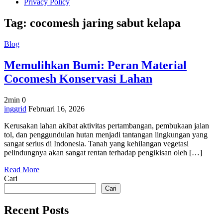
Privacy Policy
Tag:
cocomesh jaring sabut kelapa
Blog
Memulihkan Bumi: Peran Material
Cocomesh Konservasi Lahan
2min
0
on
inggrid
Februari 16, 2026
Memulihkan
Kerusakan lahan akibat aktivitas pertambangan, pembukaan jalan
Bumi:
tol, dan penggundulan hutan menjadi tantangan lingkungan yang
Peran
sangat serius di Indonesia. Tanah yang kehilangan vegetasi
Material
pelindungnya akan sangat rentan terhadap pengikisan oleh […]
Cocomesh
Konservasi
Read More
Lahan
Cari
Cari
Recent Posts