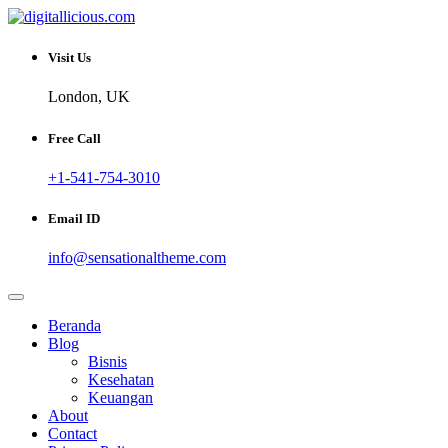
Skip
to
Sharing Digital Information
content
digitallicious.com
Visit Us
London, UK
Free Call
+1-541-754-3010
Email ID
info@sensationaltheme.com
Beranda
Blog
Bisnis
Kesehatan
Keuangan
About
Contact