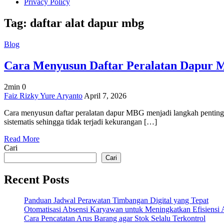
Privacy Policy
Tag:
daftar alat dapur mbg
Blog
Cara Menyusun Daftar Peralatan Dapur 
2min
0
on
Faiz Rizky Yure Aryanto
April 7, 2026
Cara
Cara menyusun daftar peralatan dapur MBG menjadi langkah penting 
Menyusun
sistematis sehingga tidak terjadi kekurangan […]
Daftar
Peralatan
Read More
Dapur
Cari
MBG
yang
Cari
Efisien
Recent Posts
Panduan Jadwal Perawatan Timbangan Digital yang Tepat
Otomatisasi Absensi Karyawan untuk Meningkatkan Efisiensi 
Cara Pencatatan Arus Barang agar Stok Selalu Terkontrol