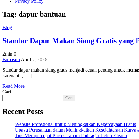
Privacy Policy
Tag:
dapur bantuan
Blog
Standar Dapur Makan Siang Gratis yang P
2min
0
on
Bimason
April 2, 2026
Standar
Standar dapur makan siang gratis menjadi acuan penting untuk memas
Dapur
karena itu, […]
Makan
Siang
Read More
Gratis
Cari
yang
Perlu
Cari
Diperhatikan
Recent Posts
Website Profesional untuk Meningkatkan Kepercayaan Bisnis
Upaya Perusahaan dalam Meningkatkan Kesejahteraan Karya
Tips Mempercepat Proses Tanam Padi agar Lebih Efisien