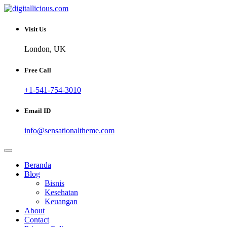
Skip
to
Sharing Digital Information
content
digitallicious.com
Visit Us
London, UK
Free Call
+1-541-754-3010
Email ID
info@sensationaltheme.com
Beranda
Blog
Bisnis
Kesehatan
Keuangan
About
Contact