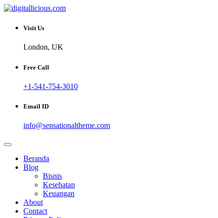
Skip
to
Sharing Digital Information
content
digitallicious.com
Visit Us
London, UK
Free Call
+1-541-754-3010
Email ID
info@sensationaltheme.com
Beranda
Blog
Bisnis
Kesehatan
Keuangan
About
Contact