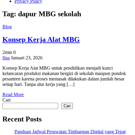
Privacy Policy
Tag:
dapur MBG sekolah
Blog
Konsep Kerja Alat MBG
2min
0
on
fina
Januari 23, 2026
Konsep
Konsep Kerja Alat MBG untuk pendidikan menjadi kunci
Kerja
kelancaran produksi makanan bergizi di sekolah maupun pondok
Alat
pesantren karena proses memasak dilakukan dalam jumlah besar
MBG
setiap hari. Tanpa alur kerja yang […]
Read More
Cari
Cari
Recent Posts
Panduan Jadwal Perawatan Timbangan Digital yang Tepat