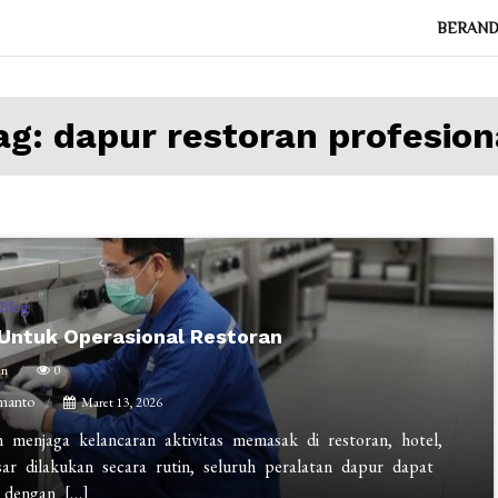
BERAN
ag:
dapur restoran profesion
Blog
Untuk Operasional Restoran
in
0
manto
Maret 13, 2026
 menjaga kelancaran aktivitas memasak di restoran, hotel,
r dilakukan secara rutin, seluruh peralatan dapur dapat
a dengan […]