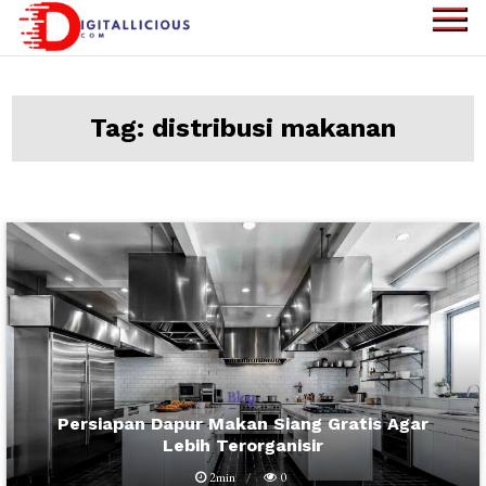
Skip
to
digitallicious.com
Sharing Digital
content
Information
Tag:
distribusi makanan
Blog
Persiapan Dapur Makan Siang Gratis Agar
Lebih Terorganisir
2min
0