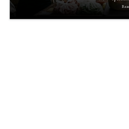
Rea
Penakaran
Bahan
Masakan
dalam
Produksi