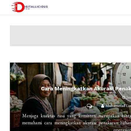
Skip
to
digitallicious.com
Sharing Digital Information
content
Cara Meningkatkan Akurasi Pena
2m
on
Muhammad Luth
Cara
Menjaga kualitas rasa yang konsisten merupakan tanta
Meningkatkan
memahami cara meningkatkan akurasi penakaran bahan 
operasio
Akurasi