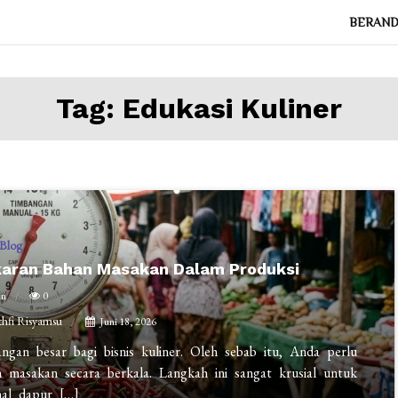
BERAN
Tag:
Edukasi Kuliner
Blog
karan Bahan Masakan Dalam Produksi
in
0
fi Risyamsu
Juni 18, 2026
ngan besar bagi bisnis kuliner. Oleh sebab itu, Anda perlu
masakan secara berkala. Langkah ini sangat krusial untuk
nal dapur […]