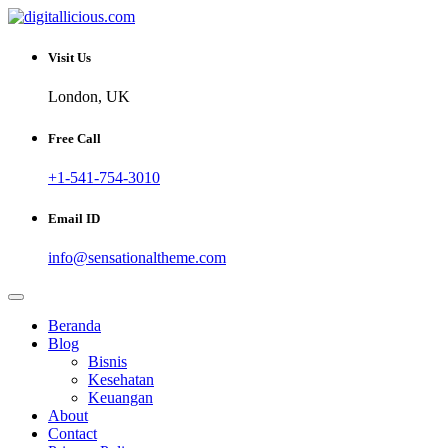
Skip
to
Sharing Digital Information
content
digitallicious.com
Visit Us
London, UK
Free Call
+1-541-754-3010
Email ID
info@sensationaltheme.com
Beranda
Blog
Bisnis
Kesehatan
Keuangan
About
Contact