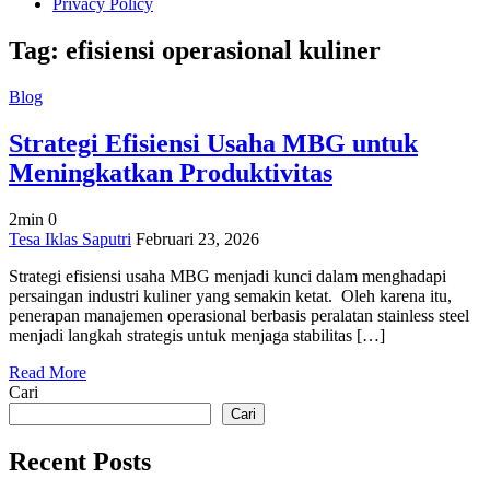
Privacy Policy
Tag:
efisiensi operasional kuliner
Blog
Strategi Efisiensi Usaha MBG untuk
Meningkatkan Produktivitas
2min
0
on
Tesa Iklas Saputri
Februari 23, 2026
Strategi
Strategi efisiensi usaha MBG menjadi kunci dalam menghadapi
Efisiensi
persaingan industri kuliner yang semakin ketat. Oleh karena itu,
Usaha
penerapan manajemen operasional berbasis peralatan stainless steel
MBG
menjadi langkah strategis untuk menjaga stabilitas […]
untuk
Meningkatkan
Read More
Produktivitas
Cari
Cari
Recent Posts