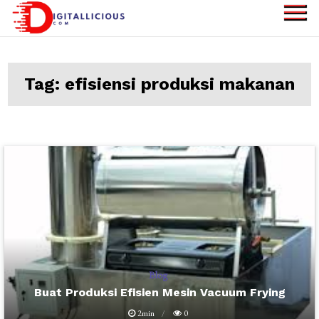
Skip
to
digitallicious.com
Sharing Digital
content
Information
Tag:
efisiensi produksi makanan
Blog
Buat Produksi Efisien Mesin Vacuum Frying
2min
0