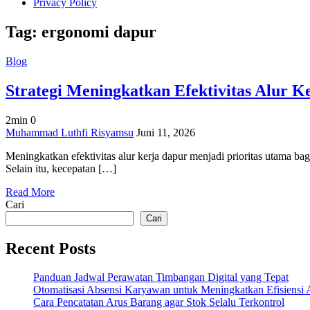
Privacy Policy
Tag:
ergonomi dapur
Blog
Strategi Meningkatkan Efektivitas Alur K
2min
0
on
Muhammad Luthfi Risyamsu
Juni 11, 2026
Strategi
Meningkatkan efektivitas alur kerja dapur menjadi prioritas utama bag
Meningkatkan
Selain itu, kecepatan […]
Efektivitas
Alur
Read More
Kerja
Cari
Dapur
Profesional
Cari
Recent Posts
Panduan Jadwal Perawatan Timbangan Digital yang Tepat
Otomatisasi Absensi Karyawan untuk Meningkatkan Efisiensi 
Cara Pencatatan Arus Barang agar Stok Selalu Terkontrol