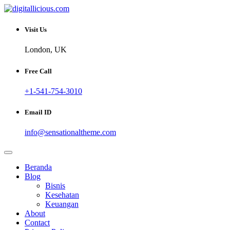
Skip
to
Sharing Digital Information
content
digitallicious.com
Visit Us
London, UK
Free Call
+1-541-754-3010
Email ID
info@sensationaltheme.com
Beranda
Blog
Bisnis
Kesehatan
Keuangan
About
Contact