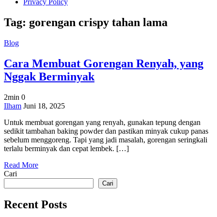
Privacy Policy
Tag:
gorengan crispy tahan lama
Blog
Cara Membuat Gorengan Renyah, yang
Nggak Berminyak
2min
0
on
Ilham
Juni 18, 2025
Cara
Untuk membuat gorengan yang renyah, gunakan tepung dengan
Membuat
sedikit tambahan baking powder dan pastikan minyak cukup panas
Gorengan
sebelum menggoreng. Tapi yang jadi masalah, gorengan seringkali
Renyah,
terlalu berminyak dan cepat lembek. […]
yang
Nggak
Read More
Berminyak
Cari
Cari
Recent Posts