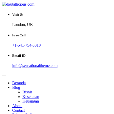
Skip
to
Sharing Digital Information
content
digitallicious.com
Visit Us
London, UK
Free Call
+1-541-754-3010
Email ID
info@sensationaltheme.com
Beranda
Blog
Bisnis
Kesehatan
Keuangan
About
Contact