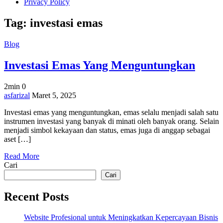
Privacy Policy
Tag:
investasi emas
Blog
Investasi Emas Yang Menguntungkan
2min
0
on
asfarizal
Maret 5, 2025
Investasi
Investasi emas yang menguntungkan, emas selalu menjadi salah satu
Emas
instrumen investasi yang banyak di minati oleh banyak orang. Selain
Yang
menjadi simbol kekayaan dan status, emas juga di anggap sebagai
Menguntungkan
aset […]
Read More
Cari
Cari
Recent Posts
Website Profesional untuk Meningkatkan Kepercayaan Bisnis