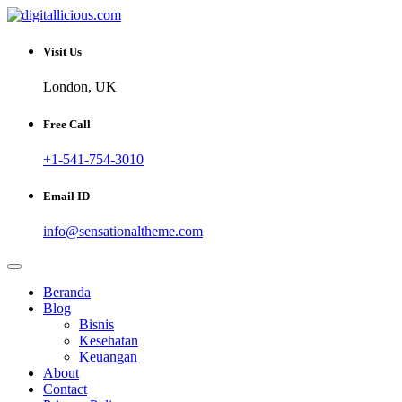
Skip
to
Sharing Digital Information
content
digitallicious.com
Visit Us
London, UK
Free Call
+1-541-754-3010
Email ID
info@sensationaltheme.com
Beranda
Blog
Bisnis
Kesehatan
Keuangan
About
Contact