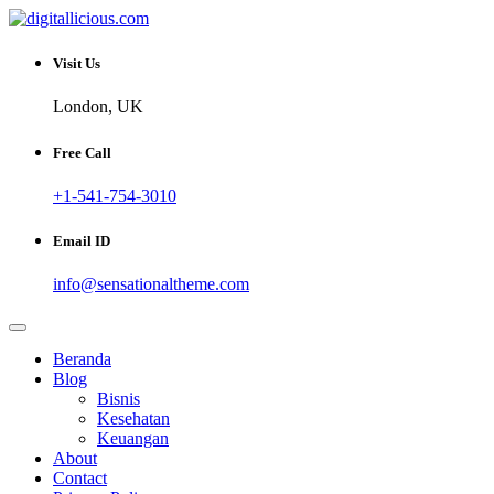
Skip
to
Sharing Digital Information
content
digitallicious.com
Visit Us
London, UK
Free Call
+1-541-754-3010
Email ID
info@sensationaltheme.com
Beranda
Blog
Bisnis
Kesehatan
Keuangan
About
Contact