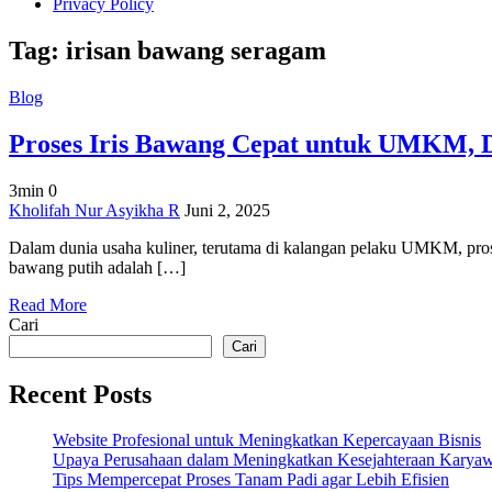
Privacy Policy
Tag:
irisan bawang seragam
Blog
Proses Iris Bawang Cepat untuk UMKM, D
3min
0
on
Kholifah Nur Asyikha R
Juni 2, 2025
Proses
Dalam dunia usaha kuliner, terutama di kalangan pelaku UMKM, pro
Iris
bawang putih adalah […]
Bawang
Cepat
Read More
untuk
Cari
UMKM,
Dijamin
Cari
Higienis!
Recent Posts
Website Profesional untuk Meningkatkan Kepercayaan Bisnis
Upaya Perusahaan dalam Meningkatkan Kesejahteraan Karya
Tips Mempercepat Proses Tanam Padi agar Lebih Efisien