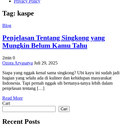
Privacy Policy
Tag:
kaspe
Blog
Penjelasan Tentang Singkong yang
Mungkin Belum Kamu Tahu
2min
0
on
Ozora Aryasatya
Juli 29, 2025
Penjelasan
Siapa yang nggak kenal sama singkong? Ubi kayu ini sudah jadi
Tentang
bagian yang selalu ada di kuliner dan kehidupan masyarakat
Singkong
Indonesia. Tapi pernah nggak sih bertanya-tanya lebih dalam
yang
penjelasan tentang […]
Mungkin
Belum
Read More
Kamu
Cari
Tahu
Cari
Recent Posts