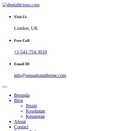
Skip
to
Sharing Digital Information
content
digitallicious.com
Visit Us
London, UK
Free Call
+1-541-754-3010
Email ID
info@sensationaltheme.com
Beranda
Blog
Bisnis
Kesehatan
Keuangan
About
Contact