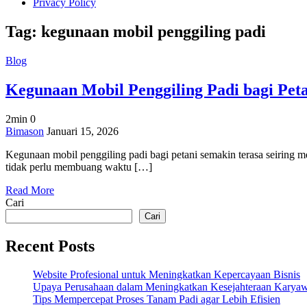
Privacy Policy
Tag:
kegunaan mobil penggiling padi
Blog
Kegunaan Mobil Penggiling Padi bagi Pet
2min
0
on
Bimason
Januari 15, 2026
Kegunaan
Kegunaan mobil penggiling padi bagi petani semakin terasa seiring m
Mobil
tidak perlu membuang waktu […]
Penggiling
Padi
Read More
bagi
Cari
Petani
di
Cari
Era
Modern
Recent Posts
Website Profesional untuk Meningkatkan Kepercayaan Bisnis
Upaya Perusahaan dalam Meningkatkan Kesejahteraan Karya
Tips Mempercepat Proses Tanam Padi agar Lebih Efisien