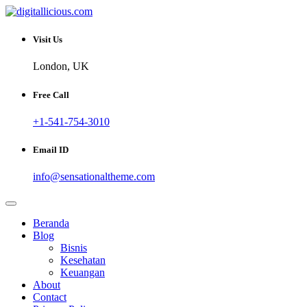
Skip
to
Sharing Digital Information
content
digitallicious.com
Visit Us
London, UK
Free Call
+1-541-754-3010
Email ID
info@sensationaltheme.com
Beranda
Blog
Bisnis
Kesehatan
Keuangan
About
Contact