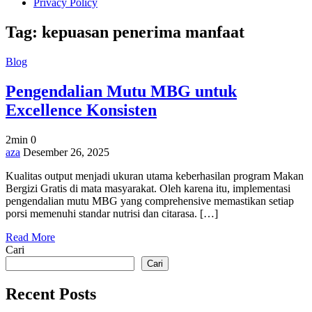
Privacy Policy
Tag:
kepuasan penerima manfaat
Blog
Pengendalian Mutu MBG untuk
Excellence Konsisten
2min
0
on
aza
Desember 26, 2025
Pengendalian
Kualitas output menjadi ukuran utama keberhasilan program Makan
Mutu
Bergizi Gratis di mata masyarakat. Oleh karena itu, implementasi
MBG
pengendalian mutu MBG yang comprehensive memastikan setiap
untuk
porsi memenuhi standar nutrisi dan citarasa. […]
Excellence
Konsisten
Read More
Cari
Cari
Recent Posts