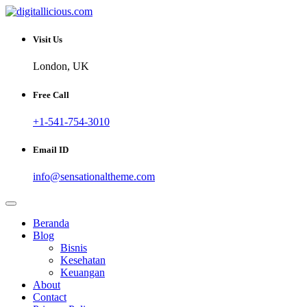
Skip
to
Sharing Digital Information
content
digitallicious.com
Visit Us
London, UK
Free Call
+1-541-754-3010
Email ID
info@sensationaltheme.com
Beranda
Blog
Bisnis
Kesehatan
Keuangan
About
Contact