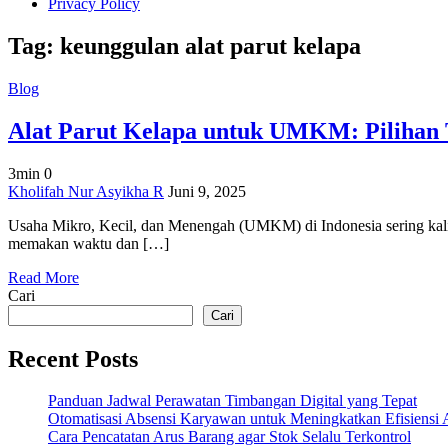
Privacy Policy
Tag:
keunggulan alat parut kelapa
Blog
Alat Parut Kelapa untuk UMKM: Pilihan 
3min
0
on
Kholifah Nur Asyikha R
Juni 9, 2025
Alat
Usaha Mikro, Kecil, dan Menengah (UMKM) di Indonesia sering kali 
Parut
memakan waktu dan […]
Kelapa
untuk
Read More
UMKM:
Cari
Pilihan
Terbaik
Cari
untuk
Usaha
Recent Posts
Kecil
Panduan Jadwal Perawatan Timbangan Digital yang Tepat
Otomatisasi Absensi Karyawan untuk Meningkatkan Efisiensi 
Cara Pencatatan Arus Barang agar Stok Selalu Terkontrol