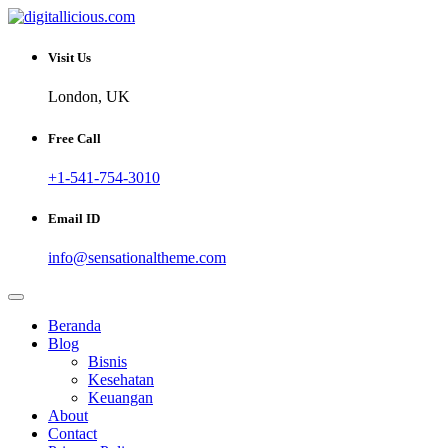
Skip
to
Sharing Digital Information
content
digitallicious.com
Visit Us
London, UK
Free Call
+1-541-754-3010
Email ID
info@sensationaltheme.com
Beranda
Blog
Bisnis
Kesehatan
Keuangan
About
Contact