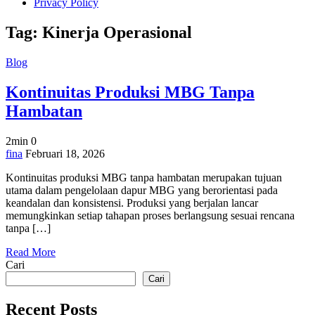
Privacy Policy
Tag:
Kinerja Operasional
Blog
Kontinuitas Produksi MBG Tanpa
Hambatan
2min
0
on
fina
Februari 18, 2026
Kontinuitas
Kontinuitas produksi MBG tanpa hambatan merupakan tujuan
Produksi
utama dalam pengelolaan dapur MBG yang berorientasi pada
MBG
keandalan dan konsistensi. Produksi yang berjalan lancar
Tanpa
memungkinkan setiap tahapan proses berlangsung sesuai rencana
Hambatan
tanpa […]
Read More
Cari
Cari
Recent Posts