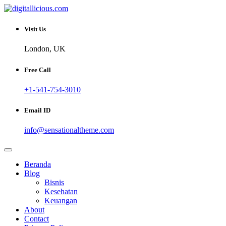
Skip
to
Sharing Digital Information
content
digitallicious.com
Visit Us
London, UK
Free Call
+1-541-754-3010
Email ID
info@sensationaltheme.com
Beranda
Blog
Bisnis
Kesehatan
Keuangan
About
Contact