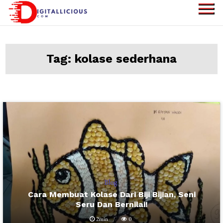
Skip
to
digitallicious.com
Sharing Digital
content
Information
Tag:
kolase sederhana
Blog
Cara Membuat Kolase Dari Biji Bijian, Seni
Seru Dan Bernilai!
2min
0