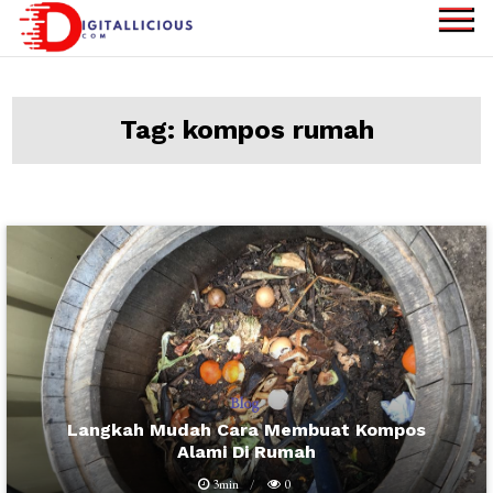
Skip
to
digitallicious.com
Sharing Digital
content
Information
Tag:
kompos rumah
Blog
Langkah Mudah Cara Membuat Kompos
Alami Di Rumah
3min
0