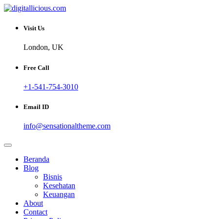
Skip
to
Sharing Digital Information
content
digitallicious.com
Visit Us
London, UK
Free Call
+1-541-754-3010
Email ID
info@sensationaltheme.com
Beranda
Blog
Bisnis
Kesehatan
Keuangan
About
Contact