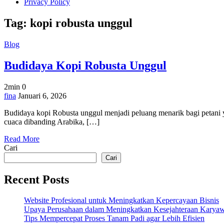
Privacy Policy
Tag:
kopi robusta unggul
Blog
Budidaya Kopi Robusta Unggul
2min
0
on
fina
Januari 6, 2026
Budidaya
Budidaya kopi Robusta unggul menjadi peluang menarik bagi petani ya
Kopi
cuaca dibanding Arabika, […]
Robusta
Unggul
Read More
Cari
Cari
Recent Posts
Website Profesional untuk Meningkatkan Kepercayaan Bisnis
Upaya Perusahaan dalam Meningkatkan Kesejahteraan Karya
Tips Mempercepat Proses Tanam Padi agar Lebih Efisien