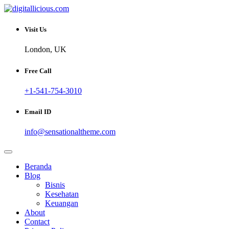
Skip
to
Sharing Digital Information
content
digitallicious.com
Visit Us
London, UK
Free Call
+1-541-754-3010
Email ID
info@sensationaltheme.com
Beranda
Blog
Bisnis
Kesehatan
Keuangan
About
Contact