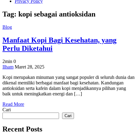
Privacy Policy
Tag:
kopi sebagai antioksidan
Blog
Manfaat Kopi Bagi Kesehatan, yang
Perlu Diketahui
2min
0
on
Ilham
Maret 28, 2025
Manfaat
Kopi merupakan minuman yang sangat populer di seluruh dunia dan
Kopi
dikenal memiliki berbagai manfaat bagi kesehatan. Kandungan
Bagi
antioksidan serta kafein dalam kopi menjadikannya pilihan yang
Kesehatan,
baik untuk meningkatkan energi dan […]
yang
Perlu
Read More
Diketahui
Cari
Cari
Recent Posts